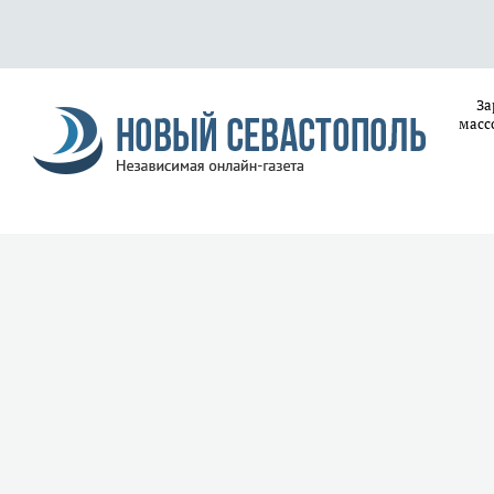
За
масс