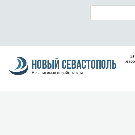
За
масс