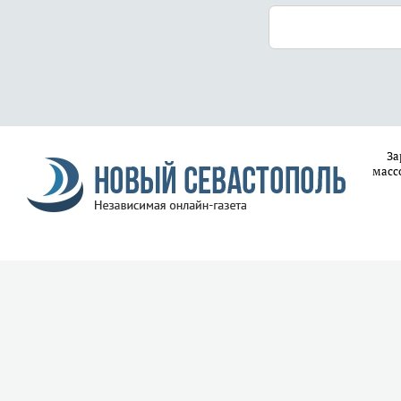
За
масс