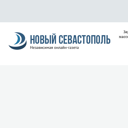
За
масс