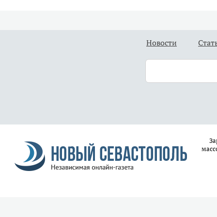
Новости
Стат
За
масс