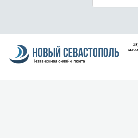
За
масс