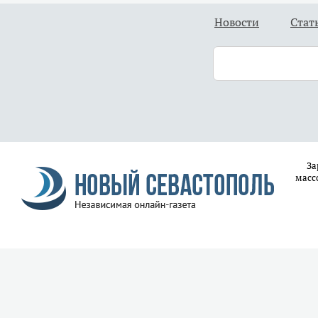
Новости
Стат
За
масс