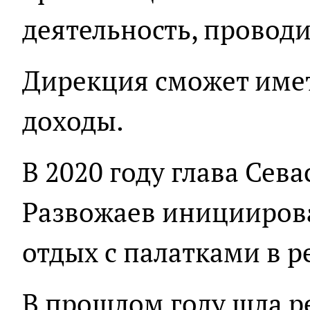
деятельность, проводи
Дирекция сможет име
доходы.
В 2020 году глава Сев
Развожаев иницииро
отдых с палатками в р
В прошлом году шла р