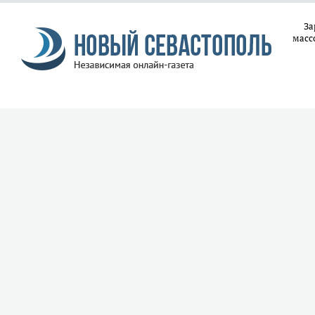
За
масс