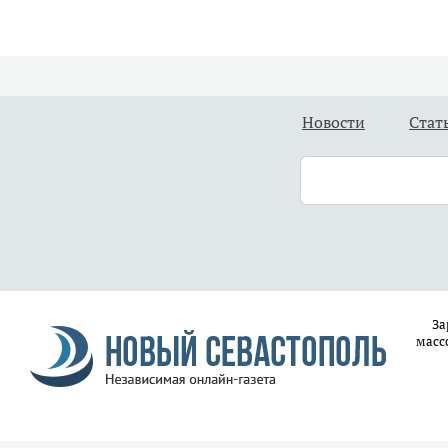
Новости
Стат
За
масс