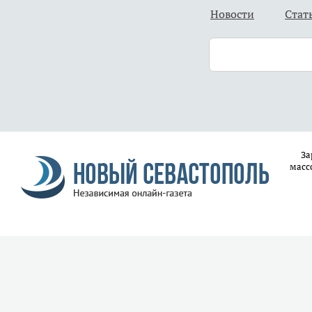
Новости
Стат
За
масс