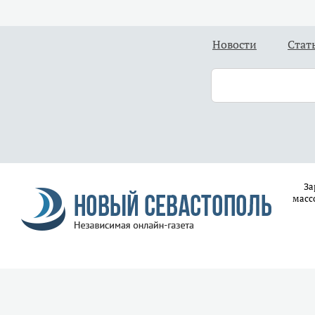
Новости
Стат
За
масс