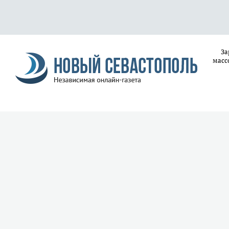
За
масс