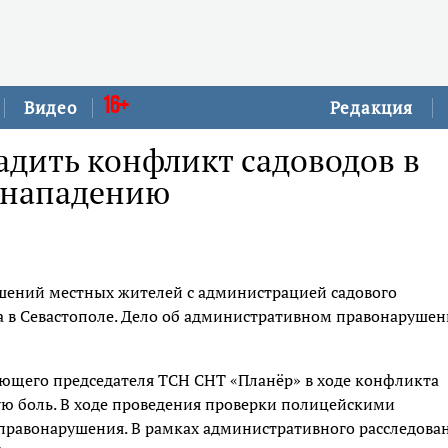
16+
Видео
Редакция
адить конфликт садоводов в
я нападению
шений местных жителей с администрацией садового
а в Севастополе. Дело об административном правонаруше
ующего председателя ТСН СНТ «Планёр» в ходе конфликта
ю боль. В ходе проведения проверки полицейскими
правонарушения. В рамках административного расследова