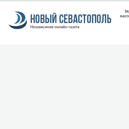
За
масс