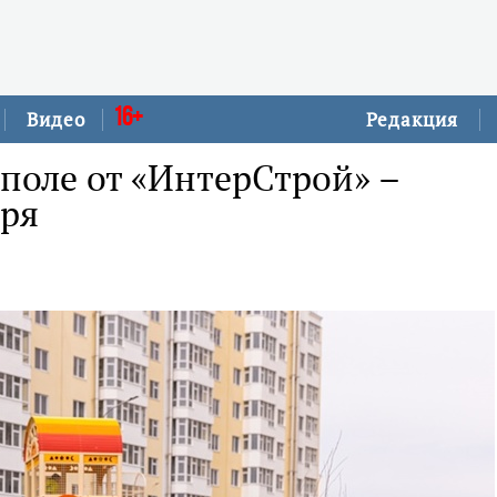
16+
Видео
Редакция
поле от «ИнтерСтрой» –
оря