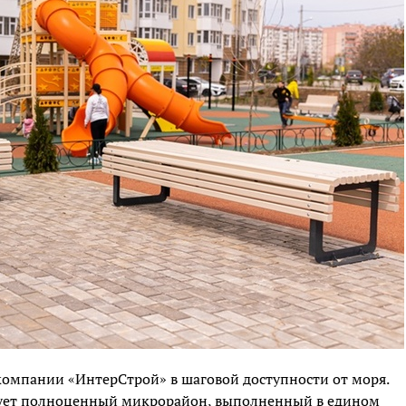
компании «ИнтерСтрой» в шаговой доступности от моря.
азует полноценный микрорайон, выполненный в едином