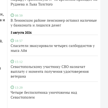
Руднева и Льва Толстого
и,
08:59
а и
В Ленинском районе пенсионер оставил наличные
у банкомата и лишился денег
5 августа 2026
й.
18:57
Спасатели эвакуировали четырех сапбордистов у
мыса Айя
15:12
Севастопольскому участнику СВО назначат
л
выплату с момента получения удостоверения
ветерана
13:29
Четыре беспилотника уничтожены над
Севастополем