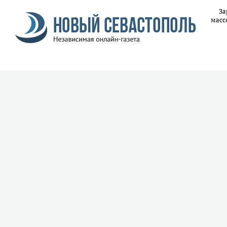
За
масс