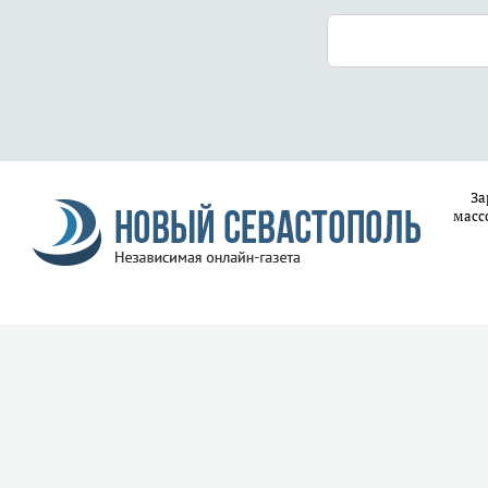
За
масс