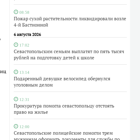
08:58
Пожар сухой растительности ликвидировали возле
4-й Бастионной
6 августа 2026
о
17:02
Севастопольским семьям выплатят по пять тысяч
рублей на подготовку детей к школе
ниц
13:14
Подаренный девушке велосипед обернулся
уголовным делом
12:31
Прокуратура помогла севастопольцу отстоять
право на жилье
12:00
Севастопольские полицейские помогли трем
мужчинам оформить документы для службы по