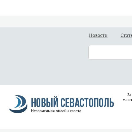
Новости
Стат
За
масс