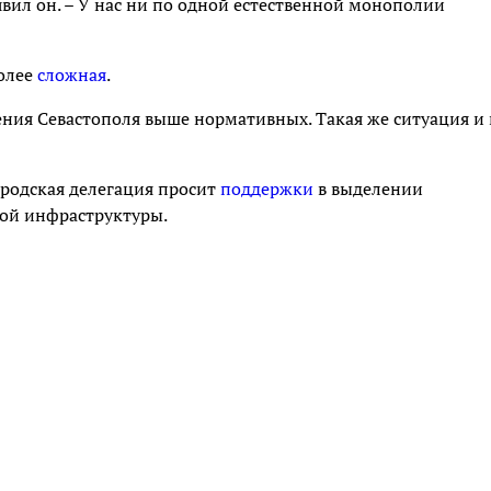
явил он. – У нас ни по одной естественной монополии
более
сложная
.
ения Севастополя выше нормативных. Такая же ситуация и 
ородская делегация просит
поддержки
в выделении
ой инфраструктуры.