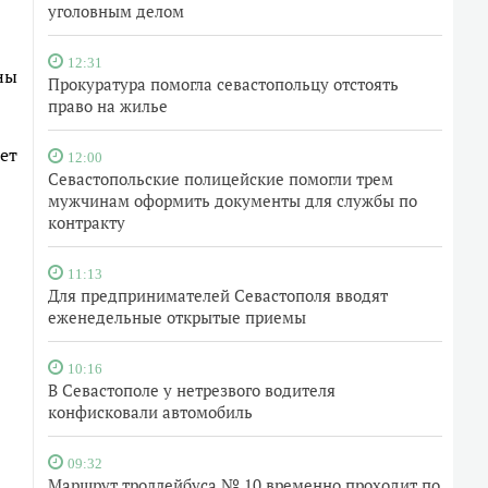
уголовным делом
12:31
ны
Прокуратура помогла севастопольцу отстоять
право на жилье
ет
12:00
Севастопольские полицейские помогли трем
мужчинам оформить документы для службы по
контракту
11:13
Для предпринимателей Севастополя вводят
еженедельные открытые приемы
10:16
В Севастополе у нетрезвого водителя
конфисковали автомобиль
09:32
Маршрут троллейбуса № 10 временно проходит по