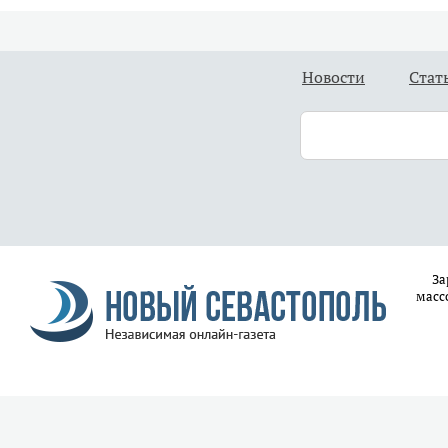
Новости
Стат
За
масс