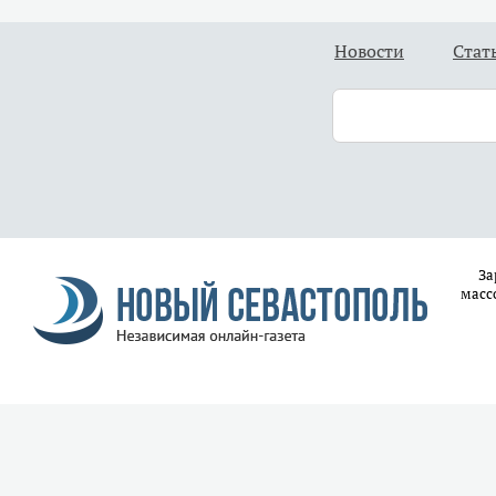
Новости
Стат
За
масс