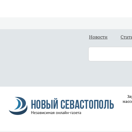
Новости
Стат
За
масс