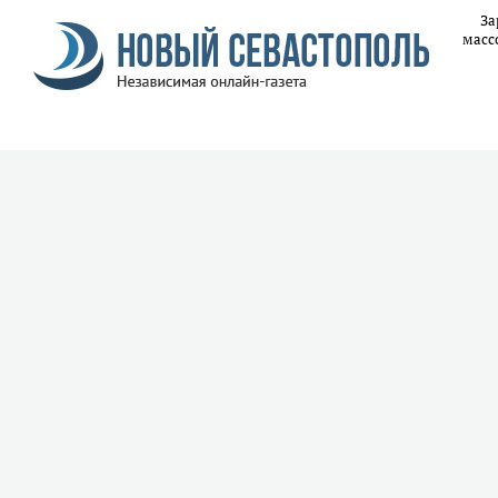
За
масс