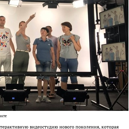
акте
нтерактивную видеостудию нового поколения, которая