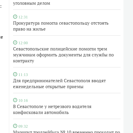
уголовным делом
:
12:31
Прокуратура помогла севастопольцу отстоять
право на жилье
ые
12:00
Севастопольские полицейские помогли трем
мужчинам оформить документы для службы по
контракту
11:13
Для предпринимателей Севастополя вводят
еженедельные открытые приемы
10:16
В Севастополе у нетрезвого водителя
конфисковали автомобиль
09:32
Маршрут троллейбуса № 10 временно проходит по