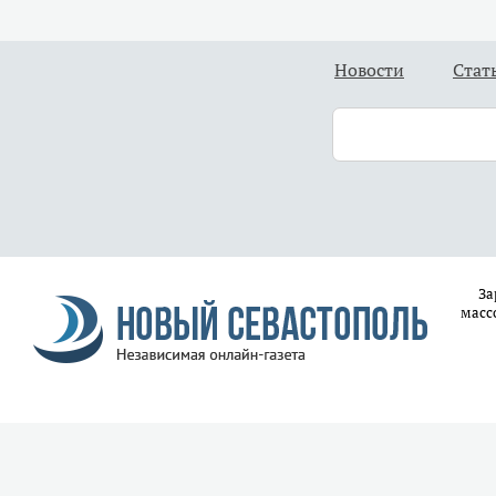
Новости
Стат
За
масс