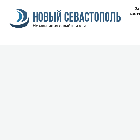
За
масс