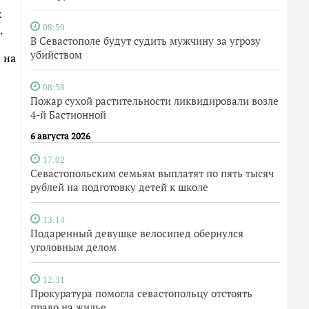
х
.
08:59
В Севастополе будут судить мужчину за угрозу
убийством
 на
08:58
Пожар сухой растительности ликвидировали возле
4-й Бастионной
6 августа 2026
17:02
Севастопольским семьям выплатят по пять тысяч
рублей на подготовку детей к школе
13:14
Подаренный девушке велосипед обернулся
уголовным делом
12:31
Прокуратура помогла севастопольцу отстоять
право на жилье