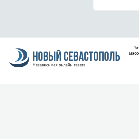
За
масс