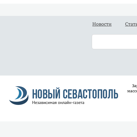
Новости
Стат
За
масс