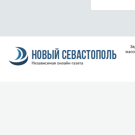
За
масс