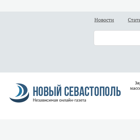
Новости
Стат
За
масс