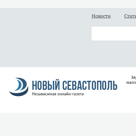
Новости
Стат
За
масс