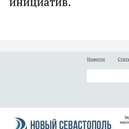
инициатив.
Новости
Стат
За
масс