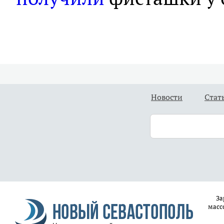
Новости
Стат
За
масс