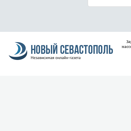
За
масс