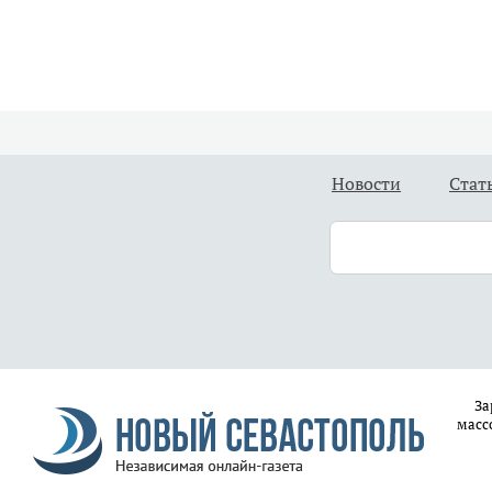
Новости
Стат
За
масс