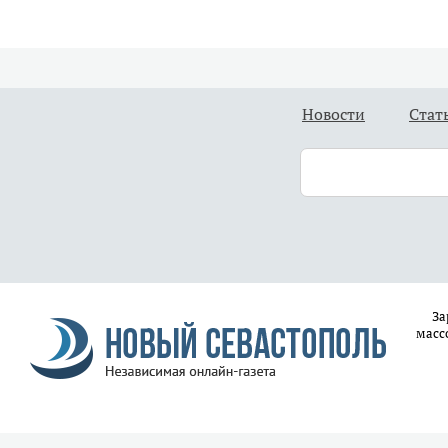
Новости
Стат
За
масс