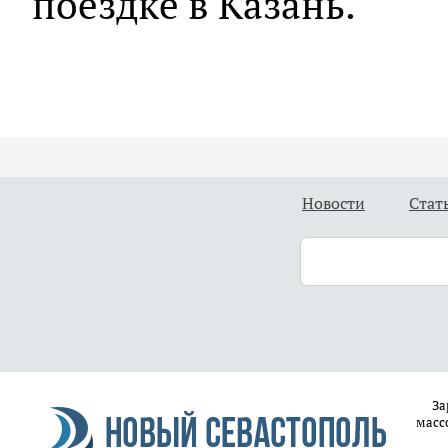
поездке в Казань.
Новости
Стат
За
масс