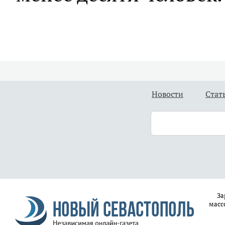
Новости
Стат
За
масс