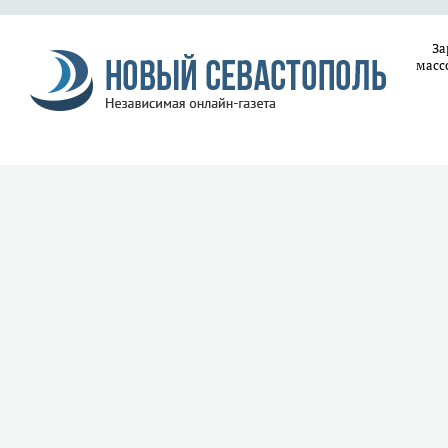
За
масс