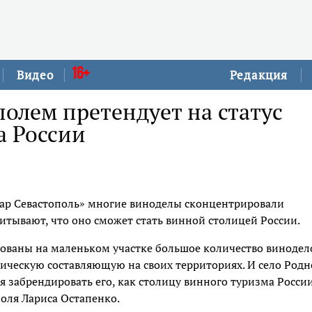
16+
Видео
Редакция
полем претендует на статус
а России
уар Севастополь» многие виноделы сконцентрировали
читывают, что оно сможет стать винной столицей России.
рованы на маленьком участке большое количество винодел
ическую составляющую на своих территориях. И село Родн
мся забрендировать его, как столицу винного туризма России
поля Лариса Остапенко.