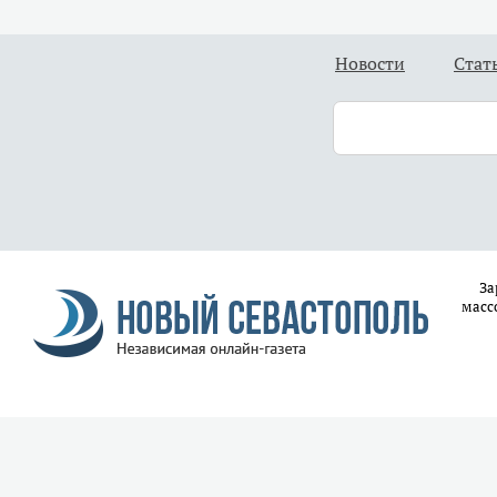
Новости
Стат
За
масс