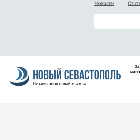
Новости
Стат
За
масс