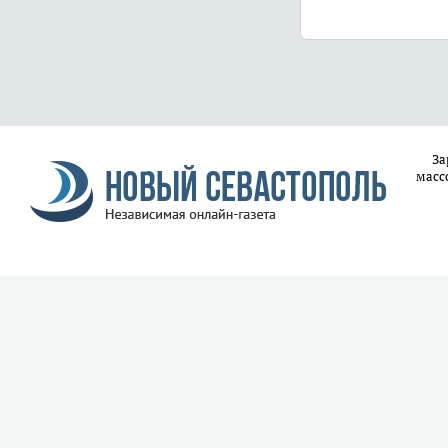
За
масс