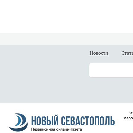
Новости
Стат
За
масс