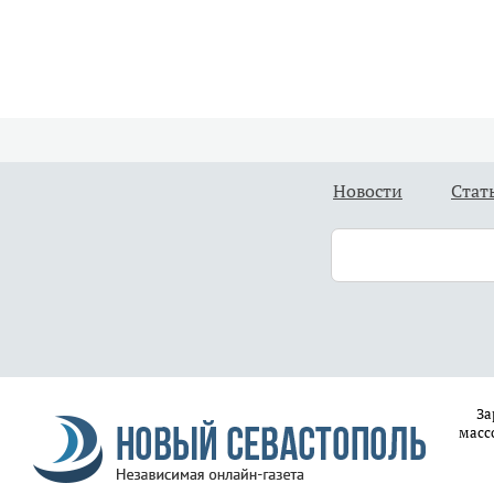
Новости
Стат
За
масс