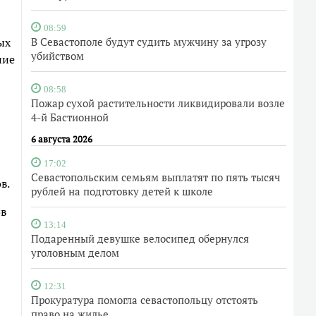
08:59
ых
В Севастополе будут судить мужчину за угрозу
убийством
ние
08:58
Пожар сухой растительности ликвидировали возле
4-й Бастионной
6 августа 2026
17:02
Севастопольским семьям выплатят по пять тысяч
в.
рублей на подготовку детей к школе
ов
13:14
Подаренный девушке велосипед обернулся
уголовным делом
12:31
Прокуратура помогла севастопольцу отстоять
право на жилье